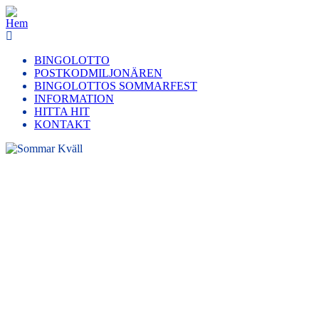
Hoppa
till
huvudinnehåll
BINGOLOTTO
POSTKODMILJONÄREN
Main
BINGOLOTTOS SOMMARFEST
navigation
INFORMATION
HITTA HIT
KONTAKT