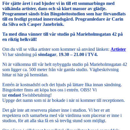
För sjätte året i rad bjuder vi in till ett sommarbingo med
välkända artister, dans och så klart massor av glädje.
Programmet sänds från Bingolottostudion som har förvandlats
till en festligt pyntad innerstadsgård. Programledare är Carin
da Silva och Casper Janebrink.
Ta med dina vänner till vår studio på Marieholmsgatan 42 på
en riktig helkväll!
Om du vill se vilka artister som kommer så använd länken:
Artister
Vi har sändning på
söndagar
,
19.30 – 21.00
i TV4.
Ni är välkomna till vår helt nybyggda studio på Marieholmsgatan 42
som ligger ca. 500 meter från vår gamla studio. Vägbeskrivning
hittar ni här på hemsidan.
Entrén är kostnadsfri och det bjuds på lättare fika innan sändning.
Bingolotter finns att köpa hos oss i entrén. OBS! Vi
tar
endast
Swishbetalning!
Uppge det namn som ni är bokade i när ni kommer till receptionen.
Det går inte att reservera platser inne i studion. Vi ber er att
respektera och samarbeta med vår värdinna som placerar er inne i
studion, för att alla ska få en så trevlig stund som möjligt.