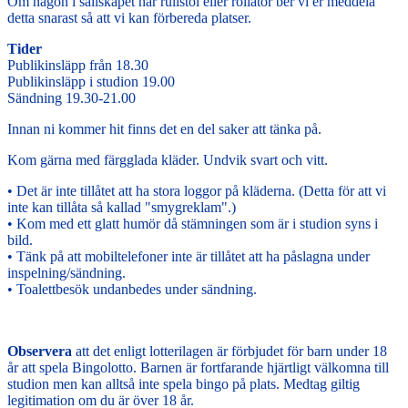
Om någon i sällskapet har rullstol eller rollator ber vi er meddela
detta snarast så att vi kan förbereda platser.
Tider
Publikinsläpp från 18.30
Publikinsläpp i studion 19.00
Sändning 19.30-21.00
Innan ni kommer hit finns det en del saker att tänka på.
Kom gärna med färgglada kläder. Undvik svart och vitt.
• Det är inte tillåtet att ha stora loggor på kläderna. (Detta för att vi
inte kan tillåta så kallad "smygreklam".)
• Kom med ett glatt humör då stämningen som är i studion syns i
bild.
• Tänk på att mobiltelefoner inte är tillåtet att ha påslagna under
inspelning/sändning.
• Toalettbesök undanbedes under sändning.
Observera
att det enligt lotterilagen är förbjudet för barn under 18
år att spela Bingolotto. Barnen är fortfarande hjärtligt välkomna till
studion men kan alltså inte spela bingo på plats. Medtag giltig
legitimation om du är över 18 år.